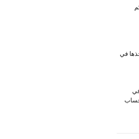
م
خذها في
في
لحساب