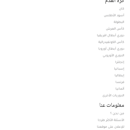
كرة القدم
كان
أسود الأطلس
البطولة
كأس العرش
دوري أبطال افريقيا
كأس الكونفيدرالية
دوري أبطال أوروبا
الدوري الأوروبي
إنجلترا
إسبانيا
إيطاليا
فرنسا
ألمانيا
الدوريات الأخرى
معلومات عنا
من نحن ؟
الأسئلة الأكثر طرحا
للإعلان على موقعنا