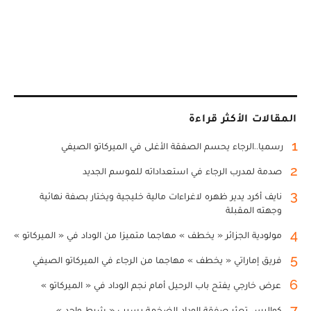
المقالات الأكثر قراءة
1
رسميا..الرجاء يحسم الصفقة الأغلى في الميركاتو الصيفي
2
صدمة لمدرب الرجاء في استعداداته للموسم الجديد
3
نايف أكرد يدير ظهره لاغراءات مالية خليجية ويختار بصفة نهائية
وجهته المقبلة
4
مولودية الجزائر « يخطف » مهاجما متميزا من الوداد في « الميركاتو »
5
فريق إماراتي « يخطف » مهاجما من الرجاء في الميركاتو الصيفي
6
عرض خارجي يفتح باب الرحيل أمام نجم الوداد في « الميركاتو »
7
كواليس تعثر صفقة الوداد الضخمة بسبب « شرط واحد »