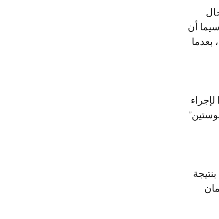
حال
سيما أن
 بعدما
لإجراء
غوستين"
بنتيجة
مان