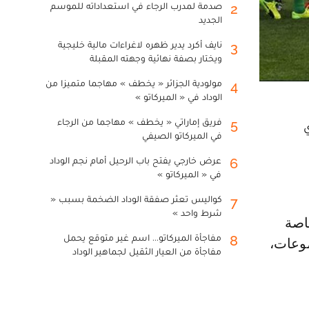
صدمة لمدرب الرجاء في استعداداته للموسم
2
الجديد
نايف أكرد يدير ظهره لاغراءات مالية خليجية
3
ويختار بصفة نهائية وجهته المقبلة
مولودية الجزائر « يخطف » مهاجما متميزا من
4
الوداد في « الميركاتو »
فريق إماراتي « يخطف » مهاجما من الرجاء
5
ي
في الميركاتو الصيفي
عرض خارجي يفتح باب الرحيل أمام نجم الوداد
6
في « الميركاتو »
كواليس تعثر صفقة الوداد الضخمة بسبب «
7
شرط واحد »
مفاجأة الميركاتو... اسم غير متوقع يحمل
8
موعات،
مفاجأة من العيار الثقيل لجماهير الوداد