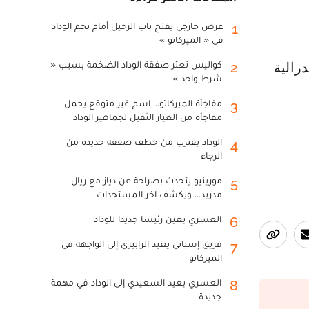
عرض خارجي يفتح باب الرحيل أمام نجم الوداد
1
في « الميركاتو »
كواليس تعثر صفقة الوداد الضخمة بسبب «
2
رالية
شرط واحد »
مفاجأة الميركاتو... اسم غير متوقع يحمل
3
مفاجأة من العيار الثقيل لجماهير الوداد
الوداد يقترب من خطف صفقة جديدة من
4
الرجاء
مورينيو يتحدث بصراحة عن دياز مع ريال
5
مدريد... ويكشف آخر المستجدات
العسري يعين رئيسا جديدا للوداد
6
فريق إسباني يعيد الزابيري إلى الواجهة في
7
الميركاتو
العسري يعيد السعيدي إلى الوداد في مهمة
8
جديدة