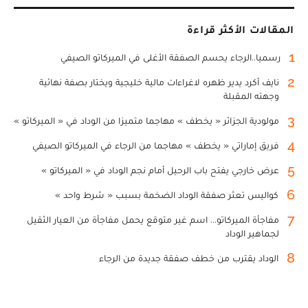
المقالات الأكثر قراءة
1
رسميا..الرجاء يحسم الصفقة الأغلى في الميركاتو الصيفي
2
نايف أكرد يدير ظهره لاغراءات مالية خليجية ويختار بصفة نهائية
وجهته المقبلة
3
مولودية الجزائر « يخطف » مهاجما متميزا من الوداد في « الميركاتو »
4
فريق إماراتي « يخطف » مهاجما من الرجاء في الميركاتو الصيفي
5
عرض خارجي يفتح باب الرحيل أمام نجم الوداد في « الميركاتو »
6
كواليس تعثر صفقة الوداد الضخمة بسبب « شرط واحد »
7
مفاجأة الميركاتو... اسم غير متوقع يحمل مفاجأة من العيار الثقيل
لجماهير الوداد
8
الوداد يقترب من خطف صفقة جديدة من الرجاء