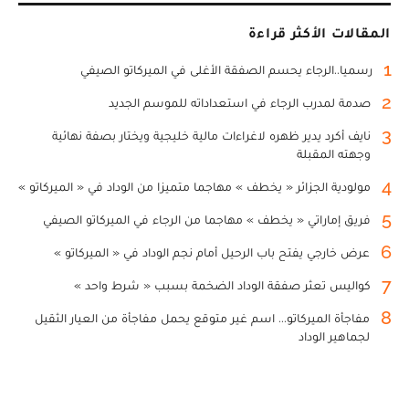
المقالات الأكثر قراءة
1
رسميا..الرجاء يحسم الصفقة الأغلى في الميركاتو الصيفي
2
صدمة لمدرب الرجاء في استعداداته للموسم الجديد
3
نايف أكرد يدير ظهره لاغراءات مالية خليجية ويختار بصفة نهائية
وجهته المقبلة
4
مولودية الجزائر « يخطف » مهاجما متميزا من الوداد في « الميركاتو »
5
فريق إماراتي « يخطف » مهاجما من الرجاء في الميركاتو الصيفي
6
عرض خارجي يفتح باب الرحيل أمام نجم الوداد في « الميركاتو »
7
كواليس تعثر صفقة الوداد الضخمة بسبب « شرط واحد »
8
مفاجأة الميركاتو... اسم غير متوقع يحمل مفاجأة من العيار الثقيل
لجماهير الوداد