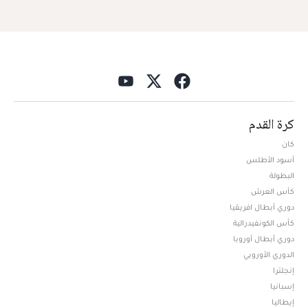
كرة القدم
كان
أسود الأطلس
البطولة
كأس العرش
دوري أبطال افريقيا
كأس الكونفيدرالية
دوري أبطال أوروبا
الدوري الأوروبي
إنجلترا
إسبانيا
إيطاليا