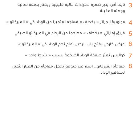
3
نايف أكرد يدير ظهره لاغراءات مالية خليجية ويختار بصفة نهائية
وجهته المقبلة
4
مولودية الجزائر « يخطف » مهاجما متميزا من الوداد في « الميركاتو »
5
فريق إماراتي « يخطف » مهاجما من الرجاء في الميركاتو الصيفي
6
عرض خارجي يفتح باب الرحيل أمام نجم الوداد في « الميركاتو »
7
كواليس تعثر صفقة الوداد الضخمة بسبب « شرط واحد »
8
مفاجأة الميركاتو... اسم غير متوقع يحمل مفاجأة من العيار الثقيل
لجماهير الوداد