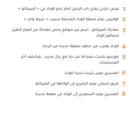
1
عرض خارجي يفتح باب الرحيل أمام نجم الوداد في « الميركاتو »
2
كواليس تعثر صفقة الوداد الضخمة بسبب « شرط واحد »
3
مفاجأة الميركاتو... اسم غير متوقع يحمل مفاجأة من العيار الثقيل
لجماهير الوداد
4
الوداد يقترب من خطف صفقة جديدة من الرجاء
5
مورينيو يتحدث بصراحة عن دياز مع ريال مدريد... ويكشف آخر
المستجدات
6
العسري يعين رئيسا جديدا للوداد
7
فريق إسباني يعيد الزابيري إلى الواجهة في الميركاتو
8
العسري يعيد السعيدي إلى الوداد في مهمة جديدة