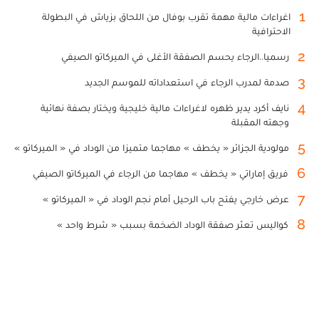
1
اغراءات مالية مهمة تقرب بوفال من اللحاق بزياش في البطولة
الاحترافية
2
رسميا..الرجاء يحسم الصفقة الأغلى في الميركاتو الصيفي
3
صدمة لمدرب الرجاء في استعداداته للموسم الجديد
4
نايف أكرد يدير ظهره لاغراءات مالية خليجية ويختار بصفة نهائية
وجهته المقبلة
5
مولودية الجزائر « يخطف » مهاجما متميزا من الوداد في « الميركاتو »
6
فريق إماراتي « يخطف » مهاجما من الرجاء في الميركاتو الصيفي
7
عرض خارجي يفتح باب الرحيل أمام نجم الوداد في « الميركاتو »
8
كواليس تعثر صفقة الوداد الضخمة بسبب « شرط واحد »