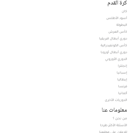
كرة القدم
كان
أسود الأطلس
البطولة
كأس العرش
دوري أبطال افريقيا
كأس الكونفيدرالية
دوري أبطال أوروبا
الدوري الأوروبي
إنجلترا
إسبانيا
إيطاليا
فرنسا
ألمانيا
الدوريات الأخرى
معلومات عنا
من نحن ؟
الأسئلة الأكثر طرحا
للإعلان على موقعنا