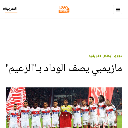
العربية
▾
دوري أبطال افريقيا
مازيمبي يصف الوداد بـ''الزعيم''