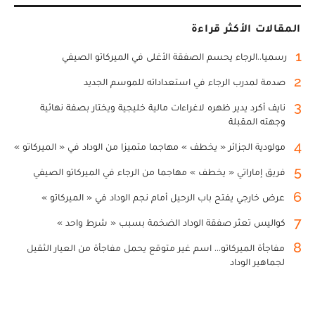
المقالات الأكثر قراءة
1
رسميا..الرجاء يحسم الصفقة الأغلى في الميركاتو الصيفي
2
صدمة لمدرب الرجاء في استعداداته للموسم الجديد
3
نايف أكرد يدير ظهره لاغراءات مالية خليجية ويختار بصفة نهائية
وجهته المقبلة
4
مولودية الجزائر « يخطف » مهاجما متميزا من الوداد في « الميركاتو »
5
فريق إماراتي « يخطف » مهاجما من الرجاء في الميركاتو الصيفي
6
عرض خارجي يفتح باب الرحيل أمام نجم الوداد في « الميركاتو »
7
كواليس تعثر صفقة الوداد الضخمة بسبب « شرط واحد »
8
مفاجأة الميركاتو... اسم غير متوقع يحمل مفاجأة من العيار الثقيل
لجماهير الوداد