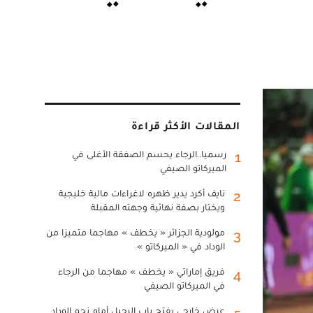
المقالات الأكثر قراءة
رسميا..الرجاء يحسم الصفقة الأغلى في
1
الميركاتو الصيفي
نايف أكرد يدير ظهره لاغراءات مالية خليجية
2
ويختار بصفة نهائية وجهته المقبلة
مولودية الجزائر « يخطف » مهاجما متميزا من
3
الوداد في « الميركاتو »
فريق إماراتي « يخطف » مهاجما من الرجاء
4
في الميركاتو الصيفي
عرض خارجي يفتح باب الرحيل أمام نجم الوداد