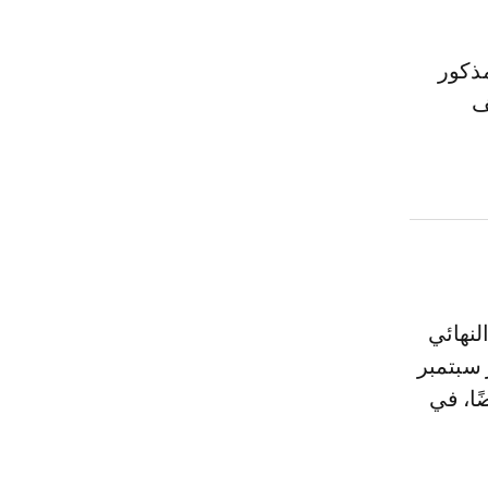
مذكور
ف
لنهائي
 سبتمبر
ًا، في