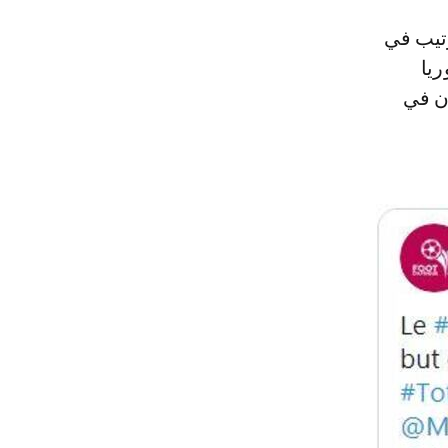
رتيب في
ريا
ان في