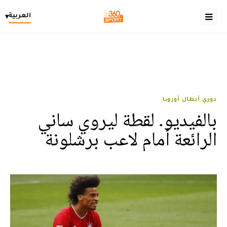
العربية
▾
دوري أبطال أوروبا
بالفيديو. لقطة ليروي ساني
الرائعة أمام لاعب برشلونة