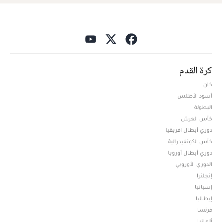
كرة القدم
كان
أسود الأطلس
البطولة
كأس العرش
دوري أبطال افريقيا
كأس الكونفيدرالية
دوري أبطال أوروبا
الدوري الأوروبي
إنجلترا
إسبانيا
إيطاليا
فرنسا
ألمانيا