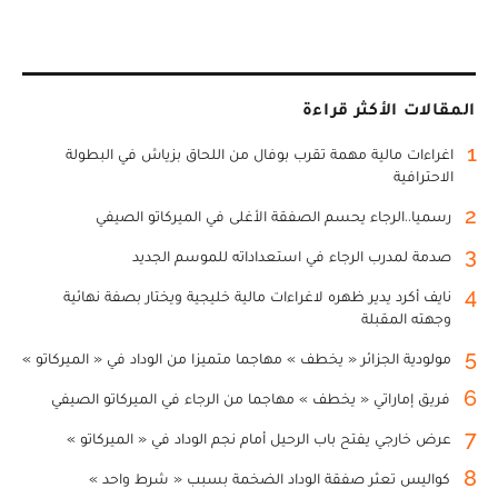
المقالات الأكثر قراءة
1
اغراءات مالية مهمة تقرب بوفال من اللحاق بزياش في البطولة
الاحترافية
2
رسميا..الرجاء يحسم الصفقة الأغلى في الميركاتو الصيفي
3
صدمة لمدرب الرجاء في استعداداته للموسم الجديد
4
نايف أكرد يدير ظهره لاغراءات مالية خليجية ويختار بصفة نهائية
وجهته المقبلة
5
مولودية الجزائر « يخطف » مهاجما متميزا من الوداد في « الميركاتو »
6
فريق إماراتي « يخطف » مهاجما من الرجاء في الميركاتو الصيفي
7
عرض خارجي يفتح باب الرحيل أمام نجم الوداد في « الميركاتو »
8
كواليس تعثر صفقة الوداد الضخمة بسبب « شرط واحد »