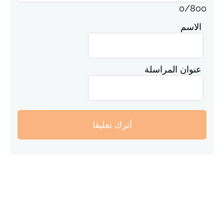
0
/
800
الاسم
عنوان المراسلة
أترك تعليقا