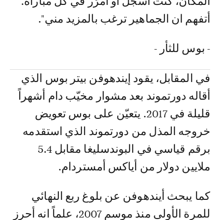
المكان، كنت اسجّل أو أمرّر في كل مباراة.
أتفهم ان الجماهير ترغب بالمزيد مني".
- بوس للثأر -
في المقابل، يقود إيندهوفن بيتر بوس الذي
أقاله دورتموند بعد مشوار مخيّب دام أشهراً
قليلة في 2017. يتعيّن على بوس تعويض
خروجه المذل من دورتموند الذي استقدمه
برقم قياسي في البوندسليغا مقابل 5.4
ملايين دولار من أياكس أمستردام.
كما يبحث أيندهوفن عن بلوغ ربع النهائي
للمرة الأولى منذ موسم 2007، علماً انه أحرز