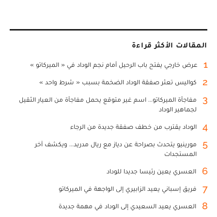
المقالات الأكثر قراءة
1
عرض خارجي يفتح باب الرحيل أمام نجم الوداد في « الميركاتو »
2
كواليس تعثر صفقة الوداد الضخمة بسبب « شرط واحد »
3
مفاجأة الميركاتو... اسم غير متوقع يحمل مفاجأة من العيار الثقيل
لجماهير الوداد
4
الوداد يقترب من خطف صفقة جديدة من الرجاء
5
مورينيو يتحدث بصراحة عن دياز مع ريال مدريد... ويكشف آخر
المستجدات
6
العسري يعين رئيسا جديدا للوداد
7
فريق إسباني يعيد الزابيري إلى الواجهة في الميركاتو
8
العسري يعيد السعيدي إلى الوداد في مهمة جديدة