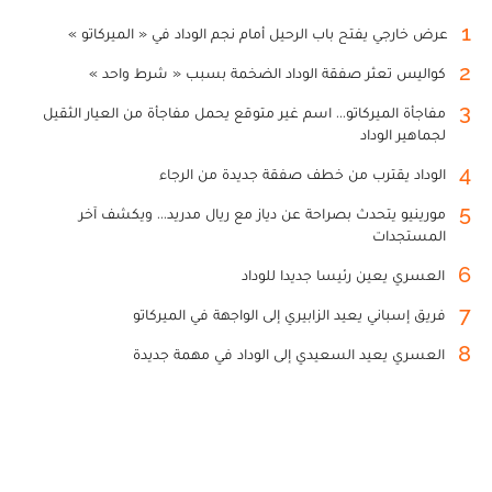
1
عرض خارجي يفتح باب الرحيل أمام نجم الوداد في « الميركاتو »
2
كواليس تعثر صفقة الوداد الضخمة بسبب « شرط واحد »
3
مفاجأة الميركاتو... اسم غير متوقع يحمل مفاجأة من العيار الثقيل
لجماهير الوداد
4
الوداد يقترب من خطف صفقة جديدة من الرجاء
5
مورينيو يتحدث بصراحة عن دياز مع ريال مدريد... ويكشف آخر
المستجدات
6
العسري يعين رئيسا جديدا للوداد
7
فريق إسباني يعيد الزابيري إلى الواجهة في الميركاتو
8
العسري يعيد السعيدي إلى الوداد في مهمة جديدة