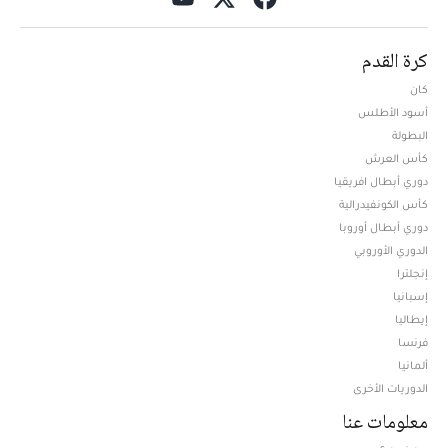
كرة القدم
كان
أسود الأطلس
البطولة
كأس العرش
دوري أبطال افريقيا
كأس الكونفيدرالية
دوري أبطال أوروبا
الدوري الأوروبي
إنجلترا
إسبانيا
إيطاليا
فرنسا
ألمانيا
الدوريات الأخرى
معلومات عنا