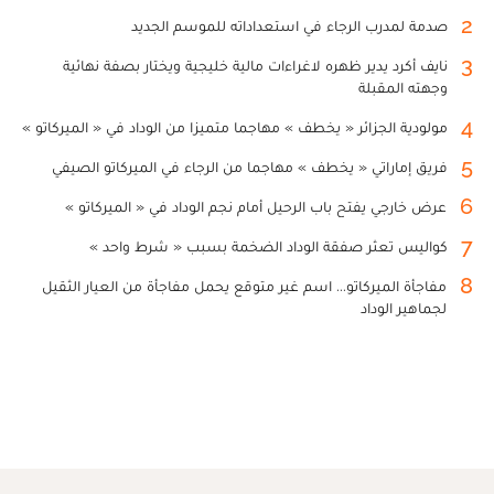
2
صدمة لمدرب الرجاء في استعداداته للموسم الجديد
3
نايف أكرد يدير ظهره لاغراءات مالية خليجية ويختار بصفة نهائية
وجهته المقبلة
4
مولودية الجزائر « يخطف » مهاجما متميزا من الوداد في « الميركاتو »
5
فريق إماراتي « يخطف » مهاجما من الرجاء في الميركاتو الصيفي
6
عرض خارجي يفتح باب الرحيل أمام نجم الوداد في « الميركاتو »
7
كواليس تعثر صفقة الوداد الضخمة بسبب « شرط واحد »
8
مفاجأة الميركاتو... اسم غير متوقع يحمل مفاجأة من العيار الثقيل
لجماهير الوداد