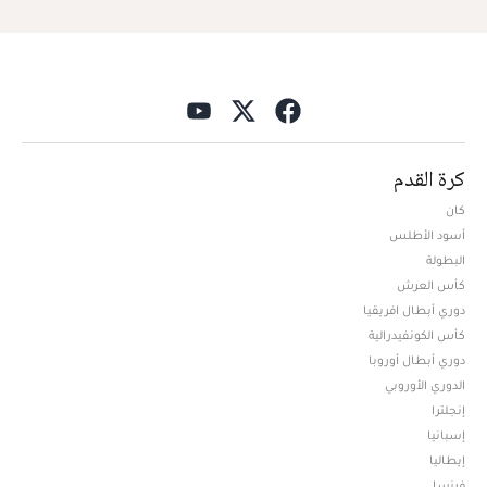
كرة القدم
كان
أسود الأطلس
البطولة
كأس العرش
دوري أبطال افريقيا
كأس الكونفيدرالية
دوري أبطال أوروبا
الدوري الأوروبي
إنجلترا
إسبانيا
إيطاليا
فرنسا