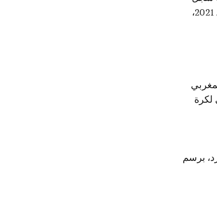
له الهدف الوحيد في مرمى منافسه مانشستر سيتي، يوم السبت 17 أبريل 2021،
لمغربي
ري الألماني لكرة
رد، برسم