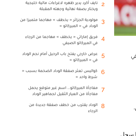
نايف أكرد يدير ظهره لاغراءات مالية خليجية
2
ويختار بصفة نهائية وجهته المقبلة
مولودية الجزائر « يخطف » مهاجما متميزا من
3
الوداد في « الميركاتو »
فريق إماراتي « يخطف » مهاجما من الرجاء
4
في الميركاتو الصيفي
عرض خارجي يفتح باب الرحيل أمام نجم الوداد
5
في
في « الميركاتو »
كواليس تعثر صفقة الوداد الضخمة بسبب «
6
شرط واحد »
مفاجأة الميركاتو... اسم غير متوقع يحمل
7
مفاجأة من العيار الثقيل لجماهير الوداد
الوداد يقترب من خطف صفقة جديدة من
8
الرجاء
ا سجل