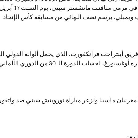
ويمبلي، برسم نصف النهائي من مسابقة كأس الإتحاد
فريق أينتراخت فرانكفورت، الذي يحمل ألوانه الدولي ا
ايمن برقوق، نظيره أوغسبورغ، لحساب الدورة الـ 30 من الدو
لمغربيان ماسينا ولزعر مباراة نورويتش سيتي ضد واتفو
امج: