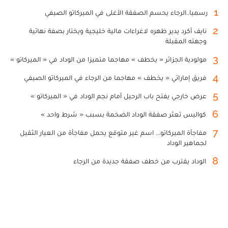
1
رسميا..الرجاء يحسم الصفقة الأغلى في الميركاتو الصيفي
2
نايف أكرد يدير ظهره لاغراءات مالية خليجية ويختار بصفة نهائية
وجهته المقبلة
3
مولودية الجزائر « يخطف » مهاجما متميزا من الوداد في « الميركاتو »
4
فريق إماراتي « يخطف » مهاجما من الرجاء في الميركاتو الصيفي
5
عرض خارجي يفتح باب الرحيل أمام نجم الوداد في « الميركاتو »
6
كواليس تعثر صفقة الوداد الضخمة بسبب « شرط واحد »
7
مفاجأة الميركاتو... اسم غير متوقع يحمل مفاجأة من العيار الثقيل
لجماهير الوداد
8
الوداد يقترب من خطف صفقة جديدة من الرجاء