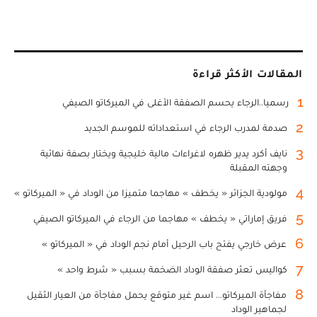
المقالات الأكثر قراءة
1
رسميا..الرجاء يحسم الصفقة الأغلى في الميركاتو الصيفي
2
صدمة لمدرب الرجاء في استعداداته للموسم الجديد
3
نايف أكرد يدير ظهره لاغراءات مالية خليجية ويختار بصفة نهائية
وجهته المقبلة
4
مولودية الجزائر « يخطف » مهاجما متميزا من الوداد في « الميركاتو »
5
فريق إماراتي « يخطف » مهاجما من الرجاء في الميركاتو الصيفي
6
عرض خارجي يفتح باب الرحيل أمام نجم الوداد في « الميركاتو »
7
كواليس تعثر صفقة الوداد الضخمة بسبب « شرط واحد »
8
مفاجأة الميركاتو... اسم غير متوقع يحمل مفاجأة من العيار الثقيل
لجماهير الوداد