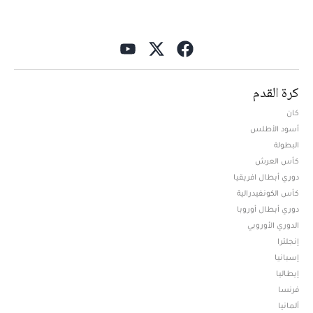
كرة القدم
كان
أسود الأطلس
البطولة
كأس العرش
دوري أبطال افريقيا
كأس الكونفيدرالية
دوري أبطال أوروبا
الدوري الأوروبي
إنجلترا
إسبانيا
إيطاليا
فرنسا
ألمانيا