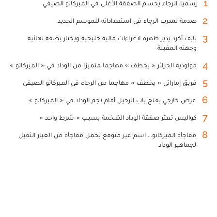
1
رسميا..الرجاء يحسم الصفقة الأغلى في الميركاتو الصيفي
2
صدمة لمدرب الرجاء في استعداداته للموسم الجديد
3
نايف أكرد يدير ظهره لاغراءات مالية خليجية ويختار بصفة نهائية
وجهته المقبلة
4
مولودية الجزائر « يخطف » مهاجما متميزا من الوداد في « الميركاتو »
5
فريق إماراتي « يخطف » مهاجما من الرجاء في الميركاتو الصيفي
6
عرض خارجي يفتح باب الرحيل أمام نجم الوداد في « الميركاتو »
7
كواليس تعثر صفقة الوداد الضخمة بسبب « شرط واحد »
8
مفاجأة الميركاتو... اسم غير متوقع يحمل مفاجأة من العيار الثقيل
لجماهير الوداد