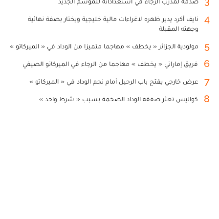
3
صدمة لمدرب الرجاء في استعداداته للموسم الجديد
4
نايف أكرد يدير ظهره لاغراءات مالية خليجية ويختار بصفة نهائية
وجهته المقبلة
5
مولودية الجزائر « يخطف » مهاجما متميزا من الوداد في « الميركاتو »
6
فريق إماراتي « يخطف » مهاجما من الرجاء في الميركاتو الصيفي
7
عرض خارجي يفتح باب الرحيل أمام نجم الوداد في « الميركاتو »
8
كواليس تعثر صفقة الوداد الضخمة بسبب « شرط واحد »