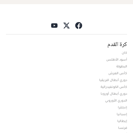
كرة القدم
كان
أسود الأطلس
البطولة
كأس العرش
دوري أبطال افريقيا
كأس الكونفيدرالية
دوري أبطال أوروبا
الدوري الأوروبي
إنجلترا
إسبانيا
إيطاليا
فرنسا