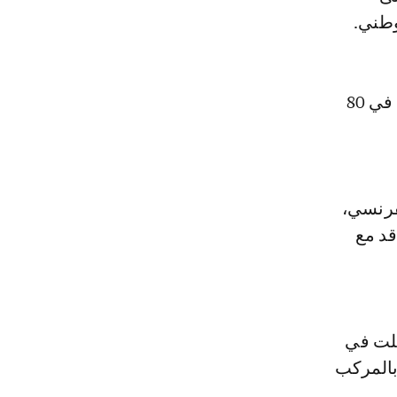
وطني.
وأشارت إلى أن الملبغ الذي حددته إدارة الإنتر للتخلي عن النجم المغربي في 80
فرنسي،
قد مع
خلت في
بالمركب