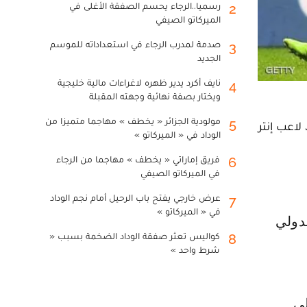
رسميا..الرجاء يحسم الصفقة الأغلى في
2
الميركاتو الصيفي
صدمة لمدرب الرجاء في استعداداته للموسم
3
الجديد
نايف أكرد يدير ظهره لاغراءات مالية خليجية
4
ويختار بصفة نهائية وجهته المقبلة
مولودية الجزائر « يخطف » مهاجما متميزا من
5
اعب إنتر
الوداد في « الميركاتو »
فريق إماراتي « يخطف » مهاجما من الرجاء
6
في الميركاتو الصيفي
عرض خارجي يفتح باب الرحيل أمام نجم الوداد
7
في « الميركاتو »
كواليس تعثر صفقة الوداد الضخمة بسبب «
8
شرط واحد »
لى