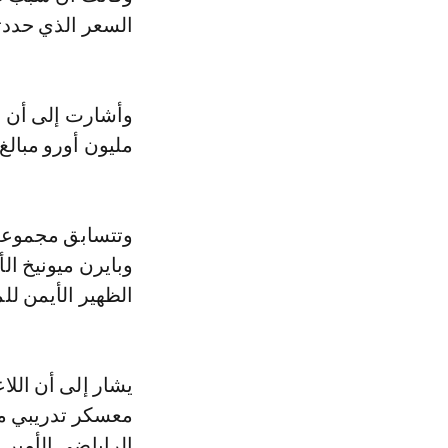
السعر الذي حددت
مليون أورو مبالغ 
وتتسابق مجموعة 
وبايرن ميونيخ ال
الظهير الأيمن ل
يشار إلى أن الل
معسكر تدريبي مغ
الراياضي الأمير م