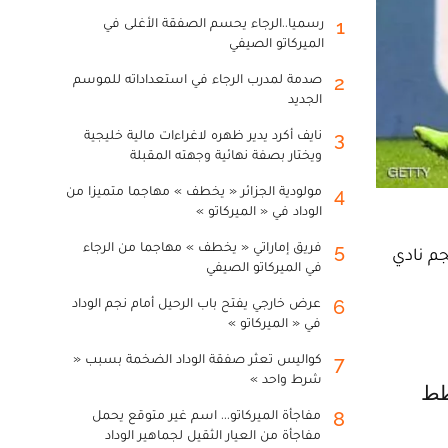
رسميا..الرجاء يحسم الصفقة الأغلى في
1
الميركاتو الصيفي
صدمة لمدرب الرجاء في استعداداته للموسم
2
الجديد
نايف أكرد يدير ظهره لاغراءات مالية خليجية
3
ويختار بصفة نهائية وجهته المقبلة
مولودية الجزائر « يخطف » مهاجما متميزا من
4
الوداد في « الميركاتو »
فريق إماراتي « يخطف » مهاجما من الرجاء
5
م نادي
في الميركاتو الصيفي
عرض خارجي يفتح باب الرحيل أمام نجم الوداد
6
في « الميركاتو »
كواليس تعثر صفقة الوداد الضخمة بسبب «
7
شرط واحد »
مفاجأة الميركاتو... اسم غير متوقع يحمل
8
مفاجأة من العيار الثقيل لجماهير الوداد