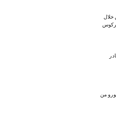
خلال
ماركوس
در
ان للحصول على مبلغ 80 مليون يورو من