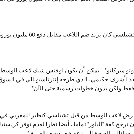
من جانبه، فريق تشيلسي كان يريد ضم اللاعب مقابل دف
وتو ميركاتو": " يمكن أن يكون لوفتس شيك لاعب الوسط 
قد لأشرف حكيمي، الذي طرحه إنترناسيونالي في السوق
ة فقط ولكن بدون خطوات رسمية حتى الآن" .
 عرض لاعب الوسط من قبل تشيلسي كنظير للمغربي في 
 ترجح كفة "البلوز" تماما ، أيضا نظرا لعدم توفر كريستيا
 وبالتالي الحاجة إلى دعم خط وسط الفريق".