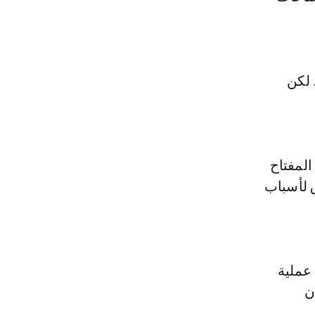
ع 60 مليون يورو، لكن
المفتاح
 لأسباب
عملية
ن