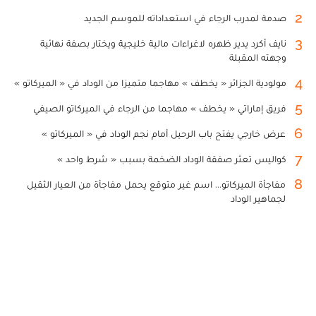
2
صدمة لمدرب الرجاء في استعداداته للموسم الجديد
3
نايف أكرد يدير ظهره لاغراءات مالية خليجية ويختار بصفة نهائية
وجهته المقبلة
4
مولودية الجزائر « يخطف » مهاجما متميزا من الوداد في « الميركاتو »
5
فريق إماراتي « يخطف » مهاجما من الرجاء في الميركاتو الصيفي
6
عرض خارجي يفتح باب الرحيل أمام نجم الوداد في « الميركاتو »
7
كواليس تعثر صفقة الوداد الضخمة بسبب « شرط واحد »
8
مفاجأة الميركاتو... اسم غير متوقع يحمل مفاجأة من العيار الثقيل
لجماهير الوداد