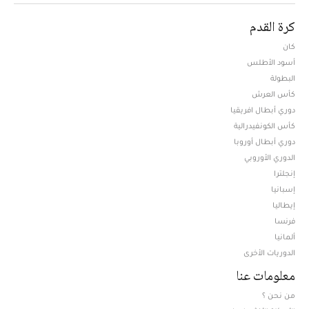
كرة القدم
كان
أسود الأطلس
البطولة
كأس العرش
دوري أبطال افريقيا
كأس الكونفيدرالية
دوري أبطال أوروبا
الدوري الأوروبي
إنجلترا
إسبانيا
إيطاليا
فرنسا
ألمانيا
الدوريات الأخرى
معلومات عنا
من نحن ؟