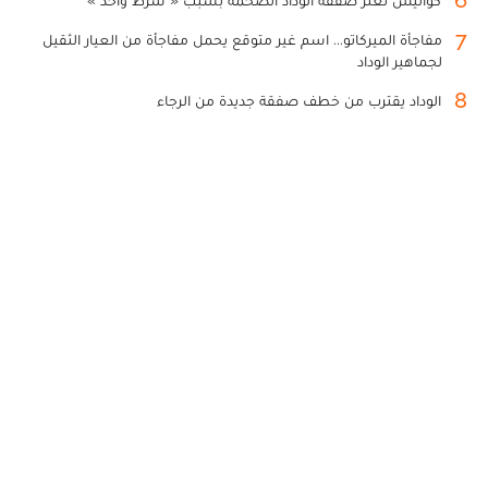
6
كواليس تعثر صفقة الوداد الضخمة بسبب « شرط واحد »
7
مفاجأة الميركاتو... اسم غير متوقع يحمل مفاجأة من العيار الثقيل
لجماهير الوداد
8
الوداد يقترب من خطف صفقة جديدة من الرجاء