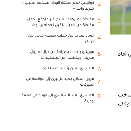
كواليس تعثر صفقة الوداد الضخمة بسبب «
2
شرط واحد »
مفاجأة الميركاتو... اسم غير متوقع يحمل
3
مفاجأة من العيار الثقيل لجماهير الوداد
الوداد يقترب من خطف صفقة جديدة من
4
الرجاء
مورينيو يتحدث بصراحة عن دياز مع ريال
5
 أمام
مدريد... ويكشف آخر المستجدات
العسري يعين رئيسا جديدا للوداد
6
فريق إسباني يعيد الزابيري إلى الواجهة في
7
الميركاتو
العسري يعيد السعيدي إلى الوداد في مهمة
8
جديدة
 توقف