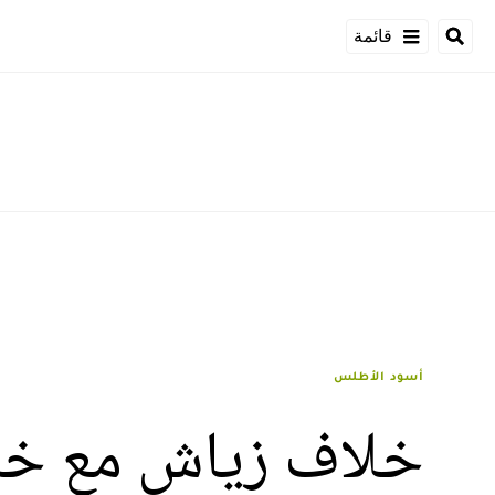
قائمة
أسود الأطلس
خلاف زياش مع خل