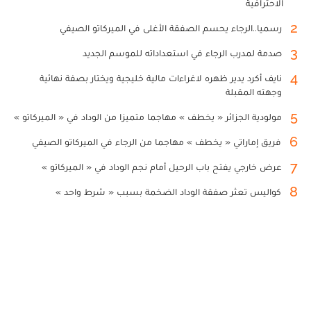
الاحترافية
2
رسميا..الرجاء يحسم الصفقة الأغلى في الميركاتو الصيفي
3
صدمة لمدرب الرجاء في استعداداته للموسم الجديد
4
نايف أكرد يدير ظهره لاغراءات مالية خليجية ويختار بصفة نهائية
وجهته المقبلة
5
مولودية الجزائر « يخطف » مهاجما متميزا من الوداد في « الميركاتو »
6
فريق إماراتي « يخطف » مهاجما من الرجاء في الميركاتو الصيفي
7
عرض خارجي يفتح باب الرحيل أمام نجم الوداد في « الميركاتو »
8
كواليس تعثر صفقة الوداد الضخمة بسبب « شرط واحد »