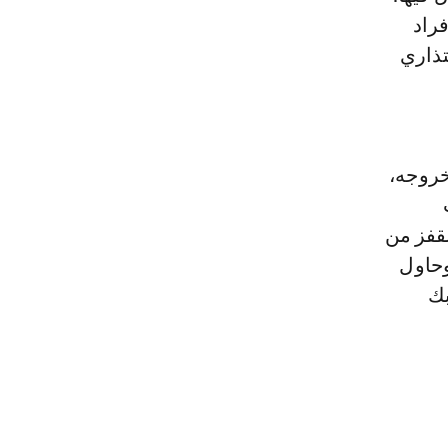
راد
تذاري
خروجه،
لقفز من
وحاول
بك