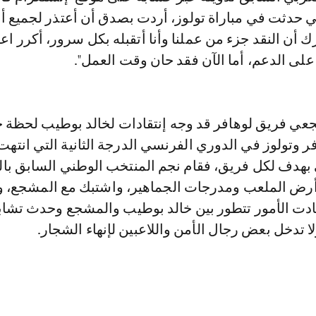
ي حدثت في مباراة تولوز، أردت بصدق أن أعتذر لجميع أف
ك أن النقد جزء من عملنا وأنا أتقبله بكل سرور، أكرر اع
لى الدعم، أما الآن فقد حان وقت العمل".
عي فريق لوهافر قد وجه إنتقادات لخالد بوطيب لحظة 
فر وتولوز في الدوري الفرنسي الدرجة الثانية التي انتهت
ي بهدف لكل فريق، فقام نجم المنتخب الوطني السابق با
أرض الملعب ومدرجات الجماهير، واشتبك مع المشجع، 
وكادت الأمور تتطور بين خالد بوطيب والمشجع وحدث تشا
ولا تدخل بعض رجال الأمن واللاعبين لإنهاء الشجار.