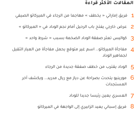
المقالات الأكثر قراءة
1
فريق إماراتي « يخطف » مهاجما من الرجاء في الميركاتو الصيفي
2
عرض خارجي يفتح باب الرحيل أمام نجم الوداد في « الميركاتو »
3
كواليس تعثر صفقة الوداد الضخمة بسبب « شرط واحد »
4
مفاجأة الميركاتو... اسم غير متوقع يحمل مفاجأة من العيار الثقيل
لجماهير الوداد
5
الوداد يقترب من خطف صفقة جديدة من الرجاء
6
مورينيو يتحدث بصراحة عن دياز مع ريال مدريد... ويكشف آخر
المستجدات
7
العسري يعين رئيسا جديدا للوداد
8
فريق إسباني يعيد الزابيري إلى الواجهة في الميركاتو