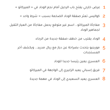
1
عرض خارجي يفتح باب الرحيل أمام نجم الوداد في « الميركاتو »
2
كواليس تعثر صفقة الوداد الضخمة بسبب « شرط واحد »
3
مفاجأة الميركاتو... اسم غير متوقع يحمل مفاجأة من العيار الثقيل
لجماهير الوداد
4
الوداد يقترب من خطف صفقة جديدة من الرجاء
5
مورينيو يتحدث بصراحة عن دياز مع ريال مدريد... ويكشف آخر
المستجدات
6
العسري يعين رئيسا جديدا للوداد
7
فريق إسباني يعيد الزابيري إلى الواجهة في الميركاتو
8
العسري يعيد السعيدي إلى الوداد في مهمة جديدة