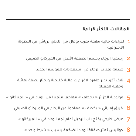
المقالات الأكثر قراءة
1
اغراءات مالية مهمة تقرب بوفال من اللحاق بزياش في البطولة
الاحترافية
2
رسميا..الرجاء يحسم الصفقة الأغلى في الميركاتو الصيفي
3
صدمة لمدرب الرجاء في استعداداته للموسم الجديد
4
نايف أكرد يدير ظهره لاغراءات مالية خليجية ويختار بصفة نهائية
وجهته المقبلة
5
مولودية الجزائر « يخطف » مهاجما متميزا من الوداد في « الميركاتو »
6
فريق إماراتي « يخطف » مهاجما من الرجاء في الميركاتو الصيفي
7
عرض خارجي يفتح باب الرحيل أمام نجم الوداد في « الميركاتو »
8
كواليس تعثر صفقة الوداد الضخمة بسبب « شرط واحد »