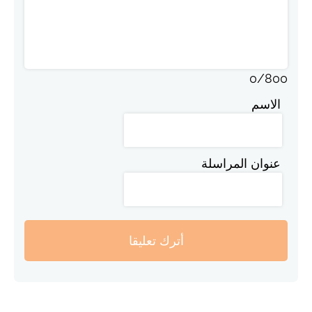
0
/
800
الاسم
عنوان المراسلة
أترك تعليقا