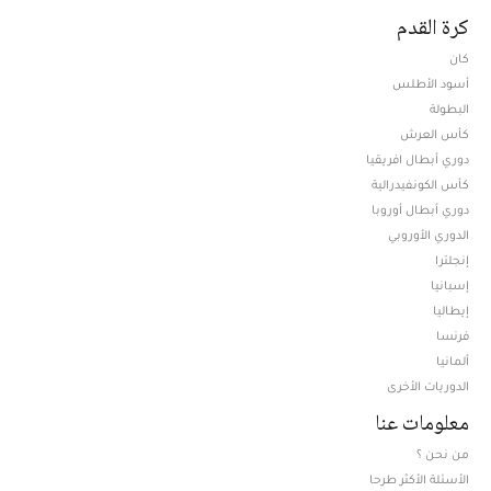
كرة القدم
كان
أسود الأطلس
البطولة
كأس العرش
دوري أبطال افريقيا
كأس الكونفيدرالية
دوري أبطال أوروبا
الدوري الأوروبي
إنجلترا
إسبانيا
إيطاليا
فرنسا
ألمانيا
الدوريات الأخرى
معلومات عنا
من نحن ؟
الأسئلة الأكثر طرحا