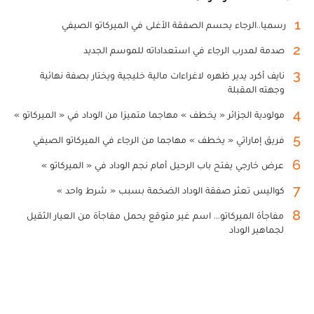
1
رسميا..الرجاء يحسم الصفقة الأغلى في الميركاتو الصيفي
2
صدمة لمدرب الرجاء في استعداداته للموسم الجديد
3
نايف أكرد يدير ظهره لاغراءات مالية خليجية ويختار بصفة نهائية
وجهته المقبلة
4
مولودية الجزائر « يخطف » مهاجما متميزا من الوداد في « الميركاتو »
5
فريق إماراتي « يخطف » مهاجما من الرجاء في الميركاتو الصيفي
6
عرض خارجي يفتح باب الرحيل أمام نجم الوداد في « الميركاتو »
7
كواليس تعثر صفقة الوداد الضخمة بسبب « شرط واحد »
8
مفاجأة الميركاتو... اسم غير متوقع يحمل مفاجأة من العيار الثقيل
لجماهير الوداد