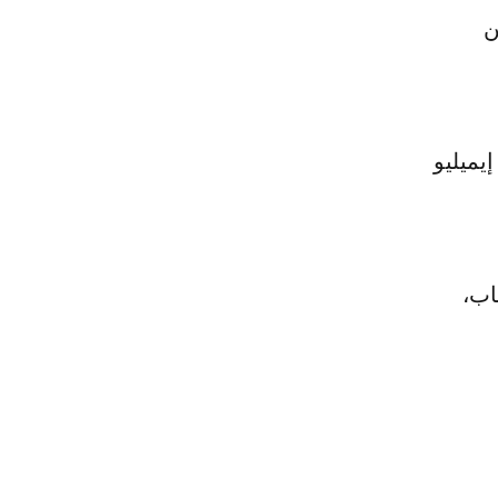
ن
إيميليو
اب،