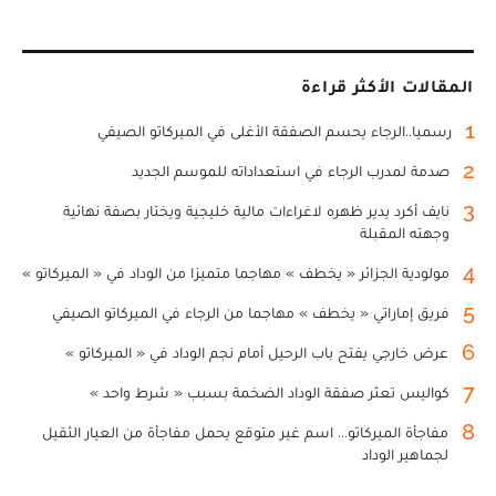
المقالات الأكثر قراءة
1
رسميا..الرجاء يحسم الصفقة الأغلى في الميركاتو الصيفي
2
صدمة لمدرب الرجاء في استعداداته للموسم الجديد
3
نايف أكرد يدير ظهره لاغراءات مالية خليجية ويختار بصفة نهائية
وجهته المقبلة
4
مولودية الجزائر « يخطف » مهاجما متميزا من الوداد في « الميركاتو »
5
فريق إماراتي « يخطف » مهاجما من الرجاء في الميركاتو الصيفي
6
عرض خارجي يفتح باب الرحيل أمام نجم الوداد في « الميركاتو »
7
كواليس تعثر صفقة الوداد الضخمة بسبب « شرط واحد »
8
مفاجأة الميركاتو... اسم غير متوقع يحمل مفاجأة من العيار الثقيل
لجماهير الوداد