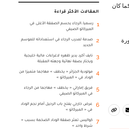
المقالات الأكثر قراءة
رسميا..الرجاء يحسم الصفقة الأغلى في
1
الميركاتو الصيفي
صدمة لمدرب الرجاء في استعداداته للموسم
2
 صدارة سبورة
الجديد
نايف أكرد يدير ظهره لاغراءات مالية خليجية
3
ويختار بصفة نهائية وجهته المقبلة
مولودية الجزائر « يخطف » مهاجما متميزا من
4
الوداد في « الميركاتو »
فريق إماراتي « يخطف » مهاجما من الرجاء
5
في الميركاتو الصيفي
عرض خارجي يفتح باب الرحيل أمام نجم الوداد
6
في « الميركاتو »
كواليس تعثر صفقة الوداد الضخمة بسبب «
7
شرط واحد »