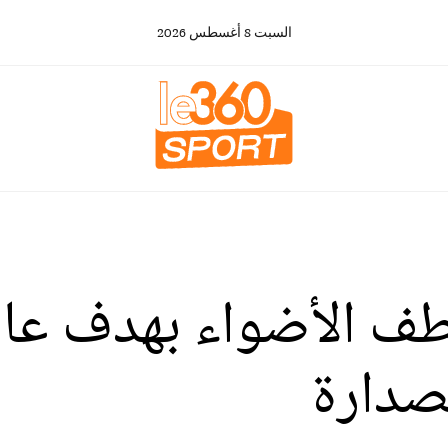
السبت
8
أغسطس
2026
طف الأضواء بهدف عال
لصدارة