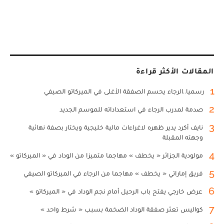
المقالات الأكثر قراءة
1
رسميا..الرجاء يحسم الصفقة الأغلى في الميركاتو الصيفي
2
صدمة لمدرب الرجاء في استعداداته للموسم الجديد
3
نايف أكرد يدير ظهره لاغراءات مالية خليجية ويختار بصفة نهائية
وجهته المقبلة
4
مولودية الجزائر « يخطف » مهاجما متميزا من الوداد في « الميركاتو »
5
فريق إماراتي « يخطف » مهاجما من الرجاء في الميركاتو الصيفي
6
عرض خارجي يفتح باب الرحيل أمام نجم الوداد في « الميركاتو »
7
كواليس تعثر صفقة الوداد الضخمة بسبب « شرط واحد »