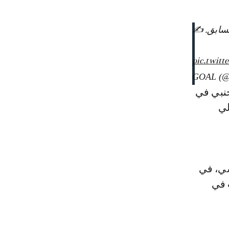
لسابق. ✍️
pic.twit
جنبي في
نغولي
شي، في
 في