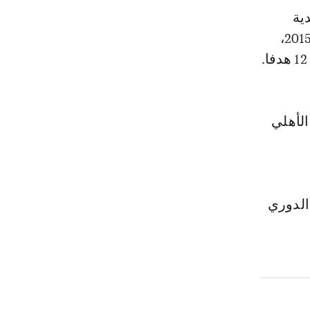
ية
دوري الدرجة الثالثة المغربي، ثم انضم إلى الدفاع الحسني الجديدي عام 2015،
لأهلي
 بهم هدافي الدوري