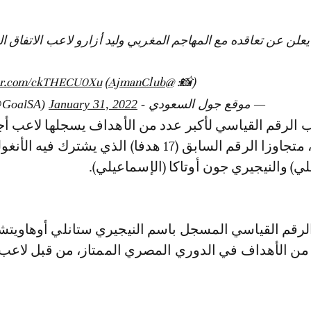
علن عن تعاقده مع المهاجم المغربي وليد أزارو لاعب الاتفاق ا
ter.com/ckTHECU0Xu
)
@AjmanClub
(📸:
— موقع جول السعودي - GOAL (@GoalSA)
January 31, 2022
 الرقم القياسي لأكبر عدد من الأهداف يسجلها لاعب أ
الدوري المصري، متجاوزا الرقم السابق (17 هدفا) الذي يشترك فيه الأ
هلي) والنيجيري جون أوتاكا (الإسماعيلي).
 الرقم القياسي المسجل باسم النيجيري ستانلي أوهاويت
من الأهداف في الدوري المصري الممتاز، من قبل لاعب