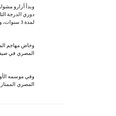
وبدأ أزارو مشوا
لمدة 3 سنوات، وكان هدافا للفريق في الدوري موسم (2016-2017) برصيد 12 هدفا.
وخاض مهاجم المن
المصري في صيف 2017، لمدة 4 سنوات، مقابل 1.4 مليون
المصري الممتاز.