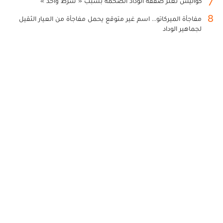
7
كواليس تعثر صفقة الوداد الضخمة بسبب « شرط واحد »
8
مفاجأة الميركاتو... اسم غير متوقع يحمل مفاجأة من العيار الثقيل
لجماهير الوداد