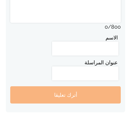
0
/
800
الاسم
عنوان المراسلة
أترك تعليقا