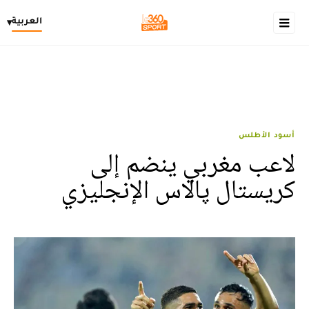
العربية
▾
أسود الأطلس
لاعب مغربي‬⁩ ينضم إلى
كريستال پالاس الإنجليزي