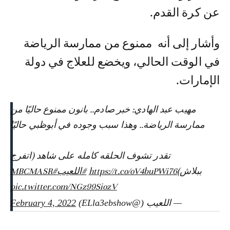
عن كرة القدم.
وأشار إلى أنه ممنوع من ممارسة الرياضة
في الوقت الحالي، ويخضع للعلاج في دولة
الإمارات.
مهيب عبد الهادي: خبر صادم.. بانون ممنوع حاليًا من
ممارسة الرياضة.. وهذا سبب وجوده في أبوظبي حاليًا
تقدر تشوف الحلقه كامله على شاهد (اتفرج
ببلاش)
https://t.co/oV4buPWi76
#اللعيب
#MBCMASR
pic.twitter.com/NGz99SiozV
— اللعيب (@ELla3ebshow)
February 4, 2022