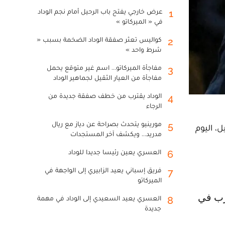
عرض خارجي يفتح باب الرحيل أمام نجم الوداد
1
في « الميركاتو »
كواليس تعثر صفقة الوداد الضخمة بسبب «
2
شرط واحد »
مفاجأة الميركاتو... اسم غير متوقع يحمل
3
مفاجأة من العيار الثقيل لجماهير الوداد
الوداد يقترب من خطف صفقة جديدة من
4
الرجاء
مورينيو يتحدث بصراحة عن دياز مع ريال
5
، اليوم
مدريد... ويكشف آخر المستجدات
العسري يعين رئيسا جديدا للوداد
6
فريق إسباني يعيد الزابيري إلى الواجهة في
7
الميركاتو
العسري يعيد السعيدي إلى الوداد في مهمة
8
جديدة