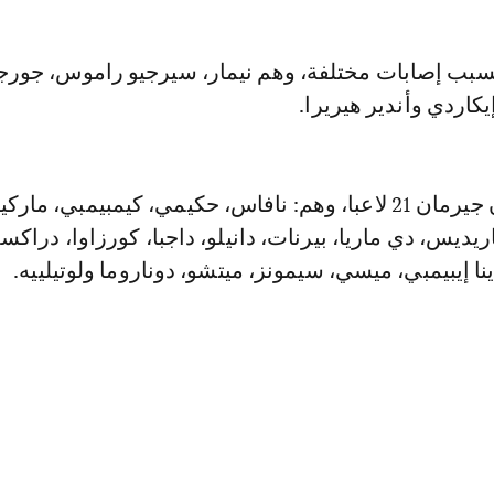
اعبين بسبب إصابات مختلفة، وهم نيمار، سيرجيو راموس، جورج
يكاردي وأندير هيريرا.
وتضم قائمة سان جيرمان 21 لاعبا، وهم: نافاس، حكيمي، كيمبيمبي، م
ريديس، دي ماريا، بيرنات، دانيلو، داجبا، كورزاوا، دراكسل
نا إيبيمبي، ميسي، سيمونز، ميتشو، دوناروما ولوتيلييه.