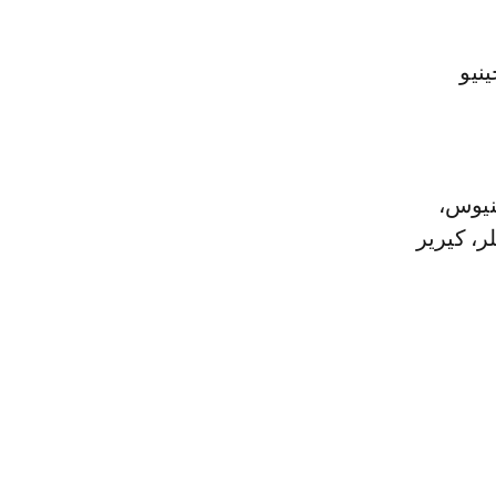
ينيو
اركينيوس،
ر، كيرير