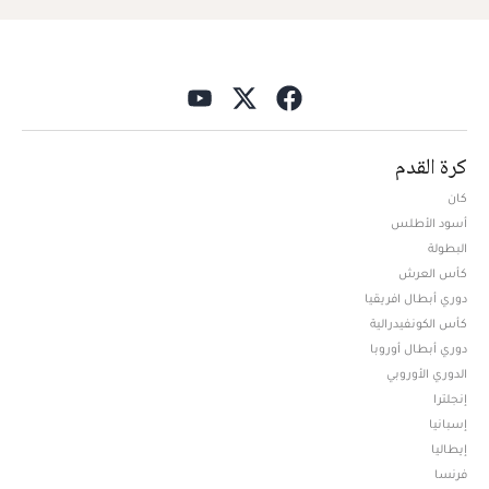
كرة القدم
كان
أسود الأطلس
البطولة
كأس العرش
دوري أبطال افريقيا
كأس الكونفيدرالية
دوري أبطال أوروبا
الدوري الأوروبي
إنجلترا
إسبانيا
إيطاليا
فرنسا