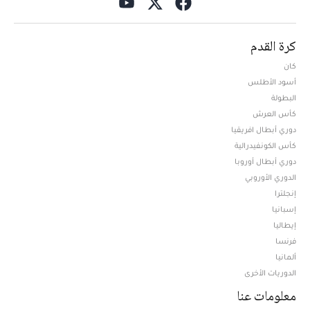
كرة القدم
كان
أسود الأطلس
البطولة
كأس العرش
دوري أبطال افريقيا
كأس الكونفيدرالية
دوري أبطال أوروبا
الدوري الأوروبي
إنجلترا
إسبانيا
إيطاليا
فرنسا
ألمانيا
الدوريات الأخرى
معلومات عنا