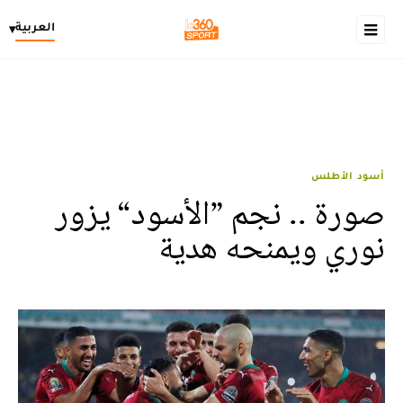
العربية
▾
أسود الأطلس
صورة .. نجم ”الأسود“ يزور
نوري ويمنحه هدية