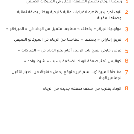
1
رسميا..الرجاء يحسم الصفقة الأغلى في الميركاتو الصيفي
2
نايف أكرد يدير ظهره لاغراءات مالية خليجية ويختار بصفة نهائية
وجهته المقبلة
3
مولودية الجزائر « يخطف » مهاجما متميزا من الوداد في « الميركاتو »
4
فريق إماراتي « يخطف » مهاجما من الرجاء في الميركاتو الصيفي
5
عرض خارجي يفتح باب الرحيل أمام نجم الوداد في « الميركاتو »
6
كواليس تعثر صفقة الوداد الضخمة بسبب « شرط واحد »
7
مفاجأة الميركاتو... اسم غير متوقع يحمل مفاجأة من العيار الثقيل
لجماهير الوداد
8
الوداد يقترب من خطف صفقة جديدة من الرجاء