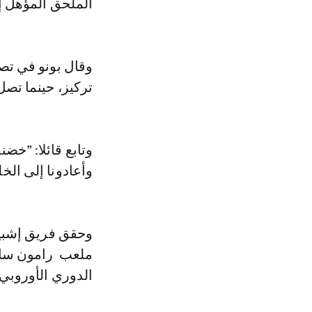
الملحق المؤهل إل
وقال بونو في تص
تركيز، حينما تصل
وتابع قائلا: ”خض
وأعادونا إلى الخ
ملعب رامون سان
الدوري الأوروبي لموس