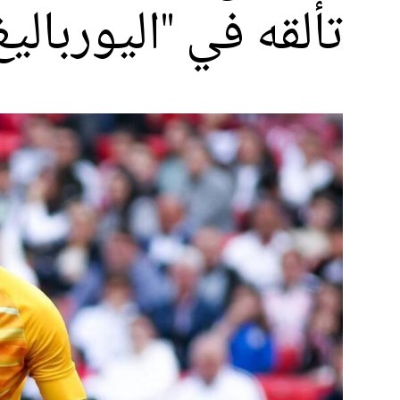
تألقه في "اليورباليغ