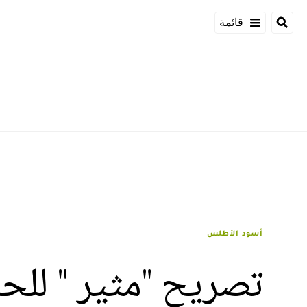
قائمة
أسود الأطلس
تصريح "مثير " للح