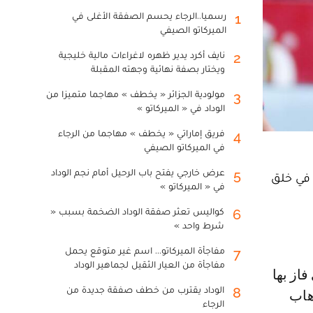
رسميا..الرجاء يحسم الصفقة الأغلى في
1
الميركاتو الصيفي
نايف أكرد يدير ظهره لاغراءات مالية خليجية
2
ويختار بصفة نهائية وجهته المقبلة
مولودية الجزائر « يخطف » مهاجما متميزا من
3
الوداد في « الميركاتو »
فريق إماراتي « يخطف » مهاجما من الرجاء
4
في الميركاتو الصيفي
عرض خارجي يفتح باب الرحيل أمام نجم الوداد
5
 في خلق
في « الميركاتو »
كواليس تعثر صفقة الوداد الضخمة بسبب «
6
شرط واحد »
مفاجأة الميركاتو... اسم غير متوقع يحمل
7
مفاجأة من العيار الثقيل لجماهير الوداد
الوداد يقترب من خطف صفقة جديدة من
8
هاب
الرجاء