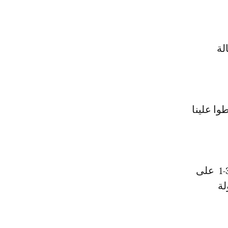
لة
وا علينا
وحقق فريق إشبيلية فوزا عريضا على حساب نظيره دينامو زغرب بنتيجة 3-1 على
لة